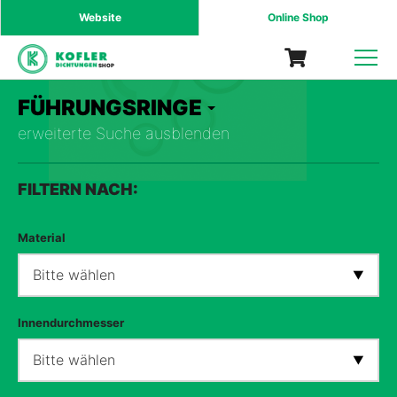
Website
Online Shop
SHOP
FÜHRUNGSRINGE
erweiterte Suche ausblenden
FILTERN NACH:
Material
Bitte wählen
Innendurchmesser
Bitte wählen