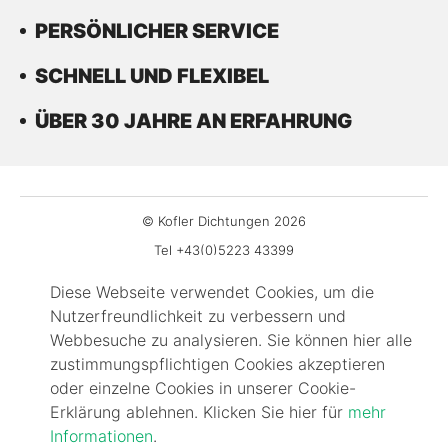
PERSÖNLICHER SERVICE
SCHNELL UND FLEXIBEL
ÜBER 30 JAHRE AN ERFAHRUNG
© Kofler Dichtungen 2026
Tel +43(0)5223 43399
Fax DW-99
Diese Webseite verwendet Cookies, um die
office@kofler-dichtungen.at
Nutzerfreundlichkeit zu verbessern und
Gewerbepark 3
Webbesuche zu analysieren. Sie können hier alle
zustimmungspflichtigen Cookies akzeptieren
6068 Mils
oder einzelne Cookies in unserer Cookie-
Impressum
Erklärung ablehnen. Klicken Sie hier für
mehr
Kontakt
Informationen
.