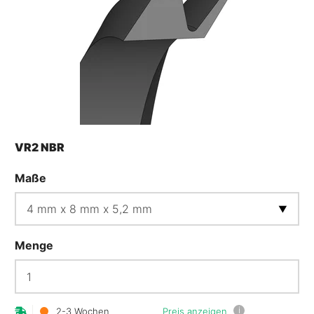
VR2 NBR
Maße
Menge
i
2-3 Wochen
Preis anzeigen