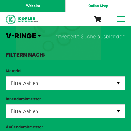
Website
Online Shop
SHOP
V-RINGE
erweiterte Suche ausblenden
FILTERN NACH:
Material
Bitte wählen
Innendurchmesser
Bitte wählen
Außendurchmesser