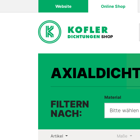
Website
Online Shop
SHOP
AXIALDICH
Material
FILTERN
Bitte wählen
NACH:
Artikel
Maße