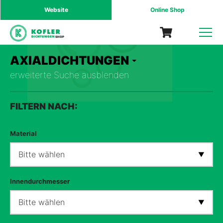
Website
Online Shop
SHOP
AXIALDICHTUNGEN
erweiterte Suche ausblenden
FILTERN NACH:
Material
Bitte wählen
Innendurchmesser
Bitte wählen