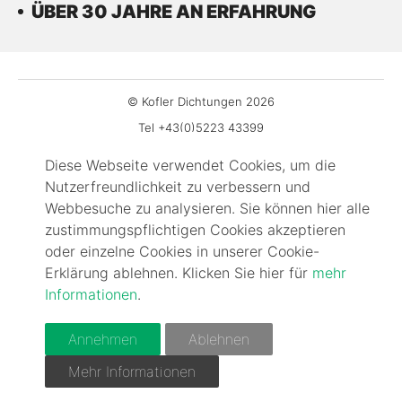
ÜBER 30 JAHRE AN ERFAHRUNG
© Kofler Dichtungen 2026
Tel +43(0)5223 43399
Fax DW-99
Diese Webseite verwendet Cookies, um die
office@kofler-dichtungen.at
Nutzerfreundlichkeit zu verbessern und
Gewerbepark 3
Webbesuche zu analysieren. Sie können hier alle
zustimmungspflichtigen Cookies akzeptieren
6068 Mils
oder einzelne Cookies in unserer Cookie-
Impressum
Erklärung ablehnen. Klicken Sie hier für
mehr
Kontakt
Informationen
.
FAQ
AGBs
Annehmen
Ablehnen
Cookie-Information
Mehr Informationen
Datenschutz