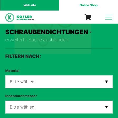
Website
Online Shop
SHOP
SCHRAUBENDICHTUNGEN
erweiterte Suche ausblenden
FILTERN NACH:
Material
Bitte wählen
Innendurchmesser
Bitte wählen