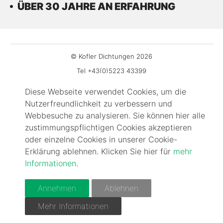
ÜBER 30 JAHRE AN ERFAHRUNG
© Kofler Dichtungen 2026
Tel +43(0)5223 43399
Fax DW-99
Diese Webseite verwendet Cookies, um die
office@kofler-dichtungen.at
Nutzerfreundlichkeit zu verbessern und
Gewerbepark 3
Webbesuche zu analysieren. Sie können hier alle
zustimmungspflichtigen Cookies akzeptieren
6068 Mils
oder einzelne Cookies in unserer Cookie-
Impressum
Erklärung ablehnen. Klicken Sie hier für
mehr
Kontakt
Informationen
.
FAQ
AGBs
Annehmen
Ablehnen
Cookie-Information
Mehr Informationen
Datenschutz