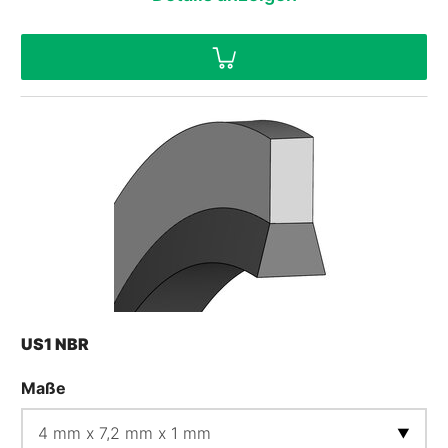
US1 NBR
Maße