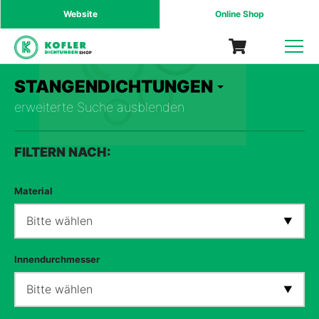
Website
Online Shop
SHOP
STANGENDICHTUNGEN
erweiterte Suche ausblenden
FILTERN NACH:
Material
Bitte wählen
Innendurchmesser
Bitte wählen