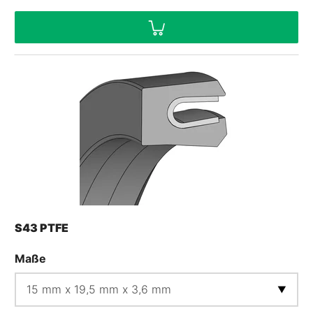
S43 PTFE
Maße