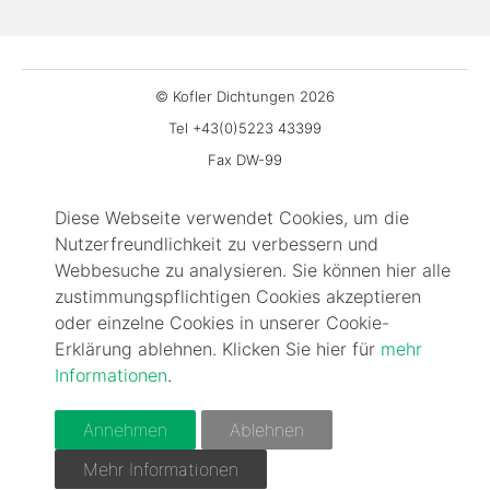
© Kofler Dichtungen 2026
Tel +43(0)5223 43399
Fax DW-99
office@kofler-dichtungen.at
Diese Webseite verwendet Cookies, um die
Gewerbepark 3
Nutzerfreundlichkeit zu verbessern und
6068 Mils
Webbesuche zu analysieren. Sie können hier alle
Impressum
zustimmungspflichtigen Cookies akzeptieren
Kontakt
oder einzelne Cookies in unserer Cookie-
Erklärung ablehnen. Klicken Sie hier für
mehr
FAQ
Informationen
.
AGBs
Cookie-Information
Annehmen
Ablehnen
Datenschutz
Mehr Informationen