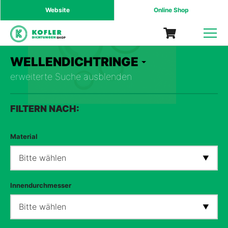
Website
Online Shop
SHOP
WELLENDICHTRINGE
erweiterte Suche ausblenden
FILTERN NACH:
Material
Bitte wählen
Innendurchmesser
Bitte wählen