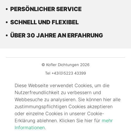
PERSÖNLICHER SERVICE
SCHNELL UND FLEXIBEL
ÜBER 30 JAHRE AN ERFAHRUNG
© Kofler Dichtungen 2026
Tel +43(0)5223 43399
Fax DW-99
Diese Webseite verwendet Cookies, um die
office@kofler-dichtungen.at
Nutzerfreundlichkeit zu verbessern und
Gewerbepark 3
Webbesuche zu analysieren. Sie können hier alle
zustimmungspflichtigen Cookies akzeptieren
6068 Mils
oder einzelne Cookies in unserer Cookie-
Impressum
Erklärung ablehnen. Klicken Sie hier für
mehr
Kontakt
Informationen
.