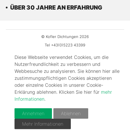
ÜBER 30 JAHRE AN ERFAHRUNG
© Kofler Dichtungen 2026
Tel +43(0)5223 43399
Fax DW-99
Diese Webseite verwendet Cookies, um die
office@kofler-dichtungen.at
Nutzerfreundlichkeit zu verbessern und
Gewerbepark 3
Webbesuche zu analysieren. Sie können hier alle
zustimmungspflichtigen Cookies akzeptieren
6068 Mils
oder einzelne Cookies in unserer Cookie-
Impressum
Erklärung ablehnen. Klicken Sie hier für
mehr
Kontakt
Informationen
.
FAQ
AGBs
Annehmen
Ablehnen
Cookie-Information
Mehr Informationen
Datenschutz