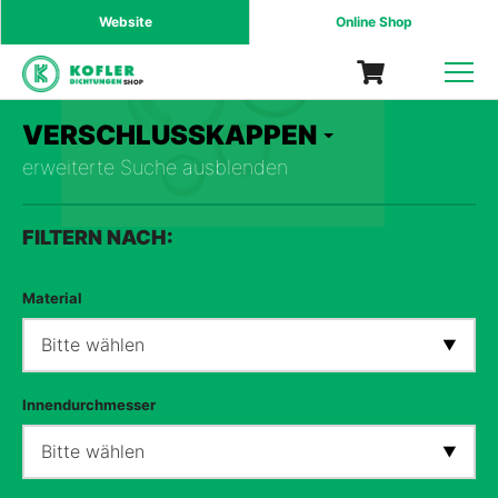
Website
Online Shop
SHOP
VERSCHLUSSKAPPEN
erweiterte Suche ausblenden
FILTERN NACH:
Material
Bitte wählen
Innendurchmesser
Bitte wählen