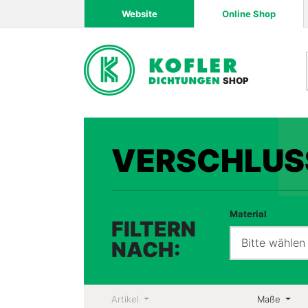
Website
Online Shop
SHOP
VERSCHLUS
Material
FILTERN
Bitte wählen
NACH:
Artikel
Maße