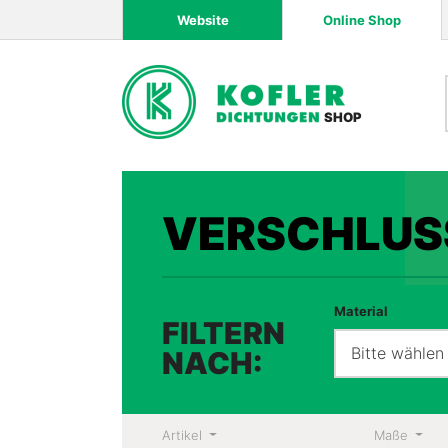
Website
Online Shop
SHOP
VERSCHLUS
Material
FILTERN
Bitte wählen
NACH:
Artikel
Maße