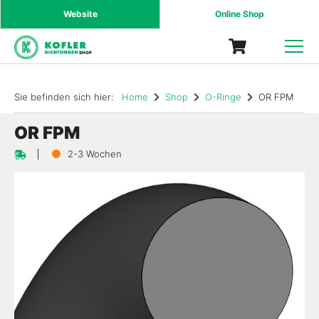
Website
Online Shop
SHOP
Sie befinden sich hier:
Home
Shop
O-Ringe
OR FPM
OR FPM
2-3 Wochen