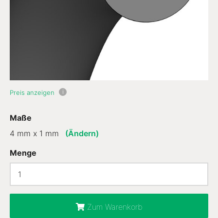
i
Preis anzeigen
Maße
4 mm x 1 mm
(Ändern)
Menge
Zum Warenkorb