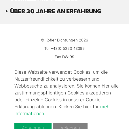
ÜBER 30 JAHRE AN ERFAHRUNG
© Kofler Dichtungen 2026
Tel +43(0)5223 43399
Fax DW-99
office@kofler-dichtungen.at
Diese Webseite verwendet Cookies, um die
Gewerbepark 3
Nutzerfreundlichkeit zu verbessern und
6068 Mils
Webbesuche zu analysieren. Sie können hier alle
Impressum
zustimmungspflichtigen Cookies akzeptieren
Kontakt
oder einzelne Cookies in unserer Cookie-
Erklärung ablehnen. Klicken Sie hier für
mehr
FAQ
Informationen
.
AGBs
Cookie-Information
Annehmen
Ablehnen