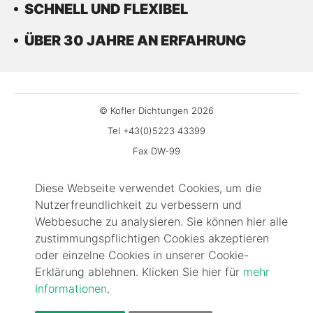
SCHNELL UND FLEXIBEL
ÜBER 30 JAHRE AN ERFAHRUNG
© Kofler Dichtungen 2026
Tel +43(0)5223 43399
Fax DW-99
office@kofler-dichtungen.at
Diese Webseite verwendet Cookies, um die
Gewerbepark 3
Nutzerfreundlichkeit zu verbessern und
6068 Mils
Webbesuche zu analysieren. Sie können hier alle
Impressum
zustimmungspflichtigen Cookies akzeptieren
Kontakt
oder einzelne Cookies in unserer Cookie-
Erklärung ablehnen. Klicken Sie hier für
mehr
FAQ
Informationen
.
AGBs
Cookie-Information