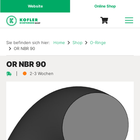
Website
Online Shop
SHOP
Sie befinden sich hier:
Home
Shop
O-Ringe
OR NBR 90
OR NBR 90
2-3 Wochen