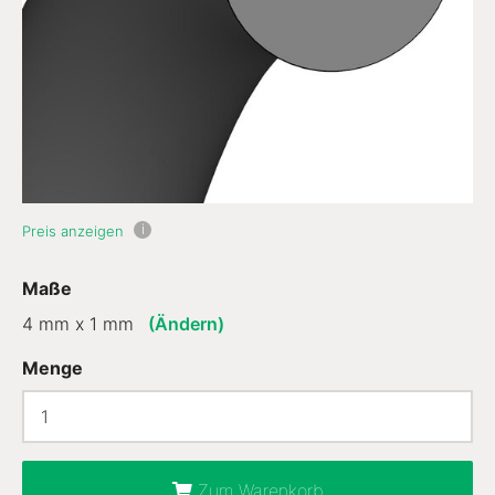
i
Preis anzeigen
Maße
4 mm x 1 mm
(Ändern)
Menge
Zum Warenkorb