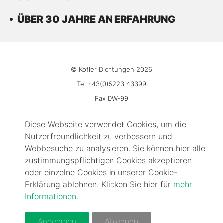
ÜBER 30 JAHRE AN ERFAHRUNG
© Kofler Dichtungen 2026
Tel +43(0)5223 43399
Fax DW-99
office@kofler-dichtungen.at
Diese Webseite verwendet Cookies, um die
Gewerbepark 3
Nutzerfreundlichkeit zu verbessern und
6068 Mils
Webbesuche zu analysieren. Sie können hier alle
Impressum
zustimmungspflichtigen Cookies akzeptieren
Kontakt
oder einzelne Cookies in unserer Cookie-
Erklärung ablehnen. Klicken Sie hier für
mehr
FAQ
Informationen
.
AGBs
Cookie-Information
Annehmen
Ablehnen