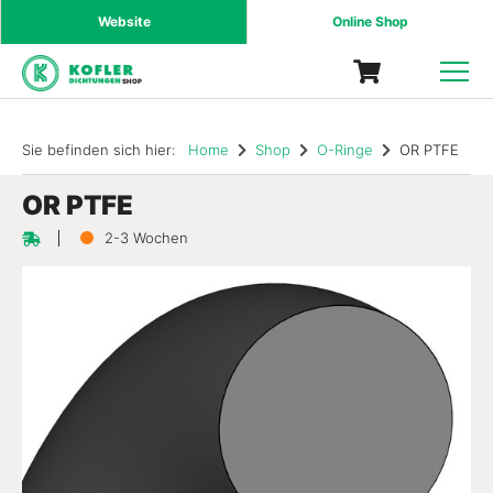
Website
Online Shop
SHOP
Sie befinden sich hier:
Home
Shop
O-Ringe
OR PTFE
OR PTFE
2-3 Wochen