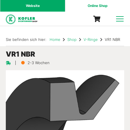
Website
Online Shop
SHOP
Sie befinden sich hier:
Home
Shop
V-Ringe
VR1 NBR
VR1 NBR
2-3 Wochen