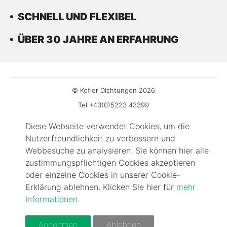
SCHNELL UND FLEXIBEL
ÜBER 30 JAHRE AN ERFAHRUNG
© Kofler Dichtungen 2026
Tel +43(0)5223 43399
Fax DW-99
Diese Webseite verwendet Cookies, um die
office@kofler-dichtungen.at
Nutzerfreundlichkeit zu verbessern und
Gewerbepark 3
Webbesuche zu analysieren. Sie können hier alle
zustimmungspflichtigen Cookies akzeptieren
6068 Mils
oder einzelne Cookies in unserer Cookie-
Impressum
Erklärung ablehnen. Klicken Sie hier für
mehr
Kontakt
Informationen
.
FAQ
AGBs
Annehmen
Ablehnen