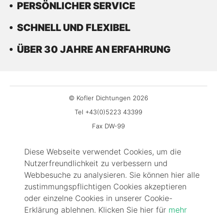
PERSÖNLICHER SERVICE
SCHNELL UND FLEXIBEL
ÜBER 30 JAHRE AN ERFAHRUNG
© Kofler Dichtungen 2026
Tel +43(0)5223 43399
Fax DW-99
office@kofler-dichtungen.at
Diese Webseite verwendet Cookies, um die
Gewerbepark 3
Nutzerfreundlichkeit zu verbessern und
6068 Mils
Webbesuche zu analysieren. Sie können hier alle
Impressum
zustimmungspflichtigen Cookies akzeptieren
Kontakt
oder einzelne Cookies in unserer Cookie-
Erklärung ablehnen. Klicken Sie hier für
mehr
FAQ