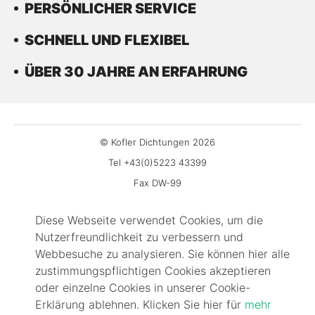
PERSÖNLICHER SERVICE
SCHNELL UND FLEXIBEL
ÜBER 30 JAHRE AN ERFAHRUNG
© Kofler Dichtungen 2026
Tel +43(0)5223 43399
Fax DW-99
office@kofler-dichtungen.at
Diese Webseite verwendet Cookies, um die
Gewerbepark 3
Nutzerfreundlichkeit zu verbessern und
6068 Mils
Webbesuche zu analysieren. Sie können hier alle
Impressum
zustimmungspflichtigen Cookies akzeptieren
Kontakt
oder einzelne Cookies in unserer Cookie-
Erklärung ablehnen. Klicken Sie hier für
mehr
FAQ